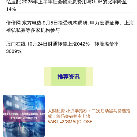
忆速配 2025年上半年社会物流总费用与GDP的比率降至
14%
倍倍网 东方电热 9月5日接受机构调研, 申万宏源证券、上海
禧弘私募等多家机构参与
股门在线 10月24日财通转债上涨042%，转股溢价率
3009%
推荐资讯
大财配资 小胖学指标：二次启动黑马筛选指
标：筹码突破抓主升浪
VAR1:=3*SMA((CLOSE