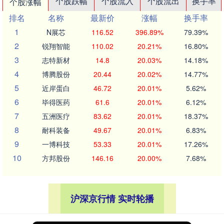
个股跌幅
个股流入
个股流出
换手率
个股涨幅
排名
名称
最新价
涨幅
换手率
1
N展芯
116.52
396.89%
79.39%
2
锐翔智能
110.02
20.21%
16.80%
3
志特新材
14.8
20.03%
14.18%
4
博腾股份
20.44
20.02%
14.77%
5
近岸蛋白
46.72
20.01%
5.62%
6
毕得医药
61.6
20.01%
6.12%
7
五洲医疗
83.62
20.01%
18.37%
8
耐科装备
49.67
20.01%
6.83%
9
一博科技
53.33
20.01%
17.26%
10
方邦股份
146.16
20.00%
7.68%
沪深京行情 实时轮播