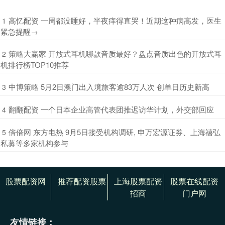
​高忆配资 一周都没睡好，半夜痒得直哭！近期这种病高发，医生
1
紧急提醒→
​策略大赢家 开放式耳机哪款音质最好？盘点音质出色的开放式耳
2
机排行榜TOP10推荐
​中博策略 5月2日澳门出入境旅客逾83万人次 创单日历史新高
3
​翻翻配资 一个日本企业高管代表团推迟访华计划，外交部回应
4
​倍倍网 东方电热 9月5日接受机构调研, 申万宏源证券、上海禧弘
5
私募等多家机构参与
股票配资网
推荐配资股票
上海股票配资
股票在线配资
招商
门户网
友情链接：