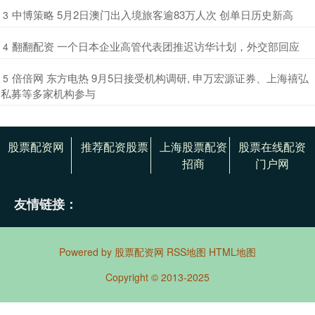
​中博策略 5月2日澳门出入境旅客逾83万人次 创单日历史新高
3
​翻翻配资 一个日本企业高管代表团推迟访华计划，外交部回应
4
​倍倍网 东方电热 9月5日接受机构调研, 申万宏源证券、上海禧弘
5
私募等多家机构参与
股票配资网
推荐配资股票
上海股票配资
股票在线配资
招商
门户网
友情链接：
Powered by
股票配资网
RSS地图
HTML地图
Copyright
© 2013-2025