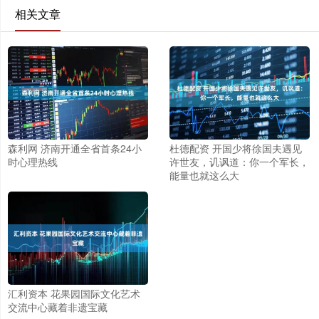
相关文章
森利网 济南开通全省首条24小
杜德配资 开国少将徐国夫遇见
时心理热线
许世友，讥讽道：你一个军长，
能量也就这么大
汇利资本 花果园国际文化艺术
交流中心藏着非遗宝藏