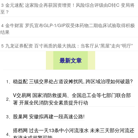
​金元速配 这家险企再获国资增资！风险综合评级由D转C 变局将
3
至？
​金牛财富 罗氏宣布GLP-1/GIP双受体药物二期临床试验取得积极
4
结果
​九龙证券配资 百寸画质的最大挑战：当客厅从“黑屋”走向“明厅”
5
最新文章
稳益配 三镇交界处占道设摊扰民, 跨区域治理如何破题?
1、
V交易网 国家消防救援局、全国总工会等七部门联合部
2、
署 开展全民消防安全素质提升行动
股巢网 安徽拟再建一段高速公路!
3、
搭档网 过去一天13条中小河流涨水 未来三天部分河流还
4、
有涨水或超警可能