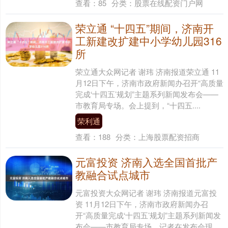
查看：
85
分类：
股票在线配资门户网
荣立通 “十四五”期间，济南开
工新建改扩建中小学幼儿园316
所
荣立通大众网记者 谢玮 济南报道荣立通 11
月12日下午，济南市政府新闻办召开“高质量
完成‘十四五’规划”主题系列新闻发布会——
市教育局专场。会上提到，“十四五....
荣利通
查看：
188
分类：
上海股票配资招商
元富投资 济南入选全国首批产
教融合试点城市
元富投资大众网记者 谢玮 济南报道元富投
资 11月12日下午，济南市政府新闻办召
开“高质量完成‘十四五’规划”主题系列新闻发
布会——市教育局专场。记者在发布会现....