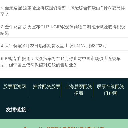
​金元速配 这家险企再获国资增资！风险综合评级由D转C 变局将
2
至？
​金牛财富 罗氏宣布GLP-1/GIP双受体药物二期临床试验取得积极
3
结果
​天宇优配 4月23日热卷期货收盘上涨1.41%，报3233元
4
​K线猎手 报道：大众汽车将在11月停止对中国市场供应途锐车
5
型，但中国区依然保留对途锐的售后业务
股票配资网
推荐配资股票
上海股票配资
股票在线配资
招商
门户网
友情链接：