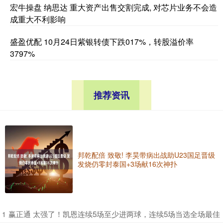
宏牛操盘 纳思达 重大资产出售交割完成, 对芯片业务不会造
成重大不利影响
盛盈优配 10月24日紫银转债下跌017%，转股溢价率
3797%
推荐资讯
邦乾配倍 致敬! 李昊带病出战助U23国足晋级
发烧仍零封泰国+3场献16次神扑
​赢正通 太强了！凯恩连续5场至少进两球，连续5场当选全场最佳
1